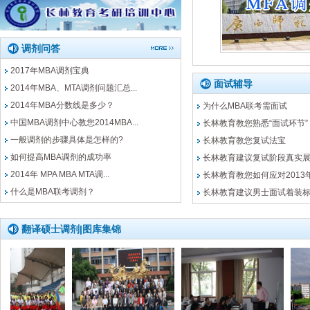
调剂问答
2017年MBA调剂宝典
面试辅导
2014年MBA、MTA调剂问题汇总...
2014年MBA分数线是多少？
为什么MBA联考需面试
中国MBA调剂中心教您2014MBA...
长林教育教您熟悉“面试环节”
一般调剂的步骤具体是怎样的?
长林教育教您复试法宝
如何提高MBA调剂的成功率
长林教育建议复试阶段真实
2014年 MPA MBA MTA调...
长林教育教您如何应对2013
什么是MBA联考调剂？
长林教育建议男士面试着装
翻译硕士调剂|图库集锦